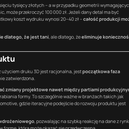
sięciu tysięcy złotych – a w przypadku geometrii wymagający
, może przekroczyć 100 000 zł. Jeżeli dany detal ma być
ostkowy koszt wydruku wynosi 20–40 zł –
całość produkcji mo
ie dlatego, że jest tani
, ale dlatego, że
eliminuje koniecznoś
uktu
 użyciem druku 3D jest racjonalna, jest
początkowa faza
ie zatwierdzona.
 zmiany projektowe nawet między partiami produkcyjny
abiania formy. To szczególnie ważne w branżach takich jak
otive, gdzie iteracyjne podejście do rozwoju produktu jest
 wdrożeniowego
, pozwalając na szybką reakcję na dane z rynk
w formę, która może okazać się przedwczesna.