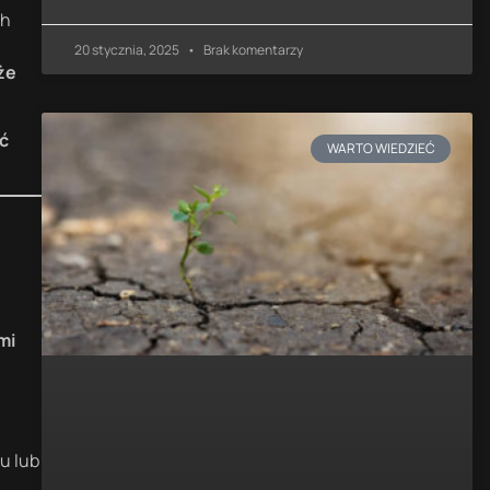
ch
20 stycznia, 2025
Brak komentarzy
że
ć
WARTO WIEDZIEĆ
mi
u lub