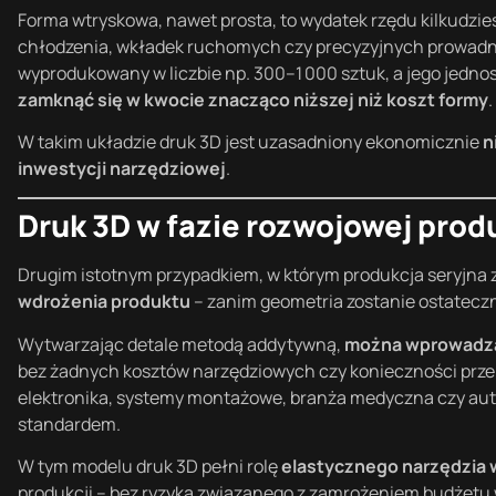
Forma wtryskowa, nawet prosta, to wydatek rzędu kilkudzie
chłodzenia, wkładek ruchomych czy precyzyjnych prowadnic
wyprodukowany w liczbie np. 300–1 000 sztuk, a jego jedn
zamknąć się w kwocie znacząco niższej niż koszt formy
.
W takim układzie druk 3D jest uzasadniony ekonomicznie
n
inwestycji narzędziowej
.
Druk 3D w fazie rozwojowej prod
Drugim istotnym przypadkiem, w którym produkcja seryjna z
wdrożenia produktu
– zanim geometria zostanie ostateczn
Wytwarzając detale metodą addytywną,
można wprowadzać
bez żadnych kosztów narzędziowych czy konieczności przer
elektronika, systemy montażowe, branża medyczna czy autom
standardem.
W tym modelu druk 3D pełni rolę
elastycznego narzędzia
produkcji – bez ryzyka związanego z zamrożeniem budżetu 