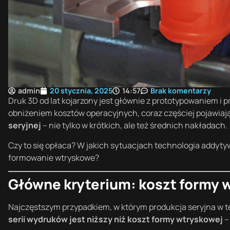
admin
20 stycznia, 2025
14:57
Brak komentarzy
Druk 3D od lat kojarzony jest głównie z prototypowaniem i 
obniżeniem kosztów operacyjnych, coraz częściej pojawiaj
seryjnej
– nie tylko w krótkich, ale też średnich nakładach.
Czy to się opłaca? W jakich sytuacjach technologia addyt
formowanie wtryskowe?
Główne kryterium: koszt formy 
Najczęstszym przypadkiem, w którym produkcja seryjna w te
serii wydruków jest niższy niż koszt formy wtryskowej
–