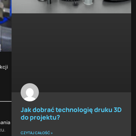
kcji
Jak dobrać technologię druku 3D
do projektu?
nania
ku.
CZYTAJ CAŁOŚĆ »